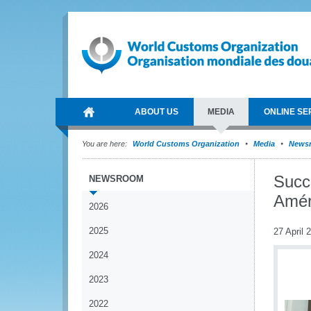
ABOUT US
MEDIA
ONLINE SE
You are here:
World Customs Organization
Media
News
Succ
NEWSROOM
Amér
2026
2025
27 April 
2024
2023
2022