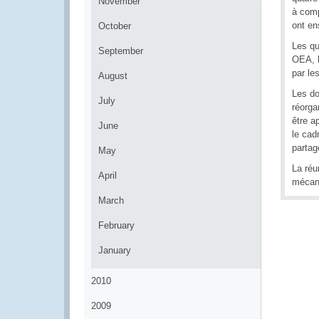
November
à comp
ont en
October
Les qu
September
OEA, l
par le
August
Les do
July
réorga
être a
June
le cad
partag
May
La réu
April
mécani
March
February
January
2010
2009