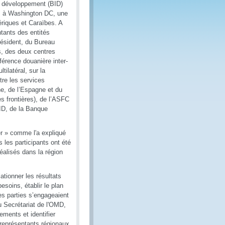
e développement (BID)
re, à Washington DC, une
riques et Caraïbes. A
ntants des entités
ésident, du Bureau
s, des deux centres
férence douanière inter-
ilatéral, sur la
tre les services
ne, de l’Espagne et du
s frontières), de l’ASFC
ID, de la Banque
er » comme l'a expliqué
 les participants ont été
réalisés dans la région
ationner les résultats
soins, établir le plan
les parties s’engageaient
u Secrétariat de l'OMD,
ments et identifier
s représentants régionaux