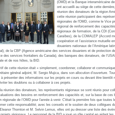
(OMD) et la Banque interaméricaine d
ont accueilli au siège de cette derniè
réunion des donateurs de la région Amé
cette réunion participaient des représe
régionales de l'OMD, comme le Vice pr
régional de renforcement des capacité
régionaux de formation, de la CDI (Con
Caraïbes), de la COMALEP (Accord mult
coopération et l’assistance mutuelle en
douaniers nationaux de l’Amérique lati
al), de la CBP (Agence américaine des services douaniers et de protection de
e des services frontaliers du Canada), des banques des donateurs, de l’USA
le et de nos hôtes, la BID.
ctif de cette réunion était « simplement, coordonner, collaborer et communiqu
rétaire général adjoint, M. Sergio Mujica, dans son allocution d’ouverture. Tous
s à présenter des informations sur les projets en cours ou devant être bientôt 
’éviter les doublons ou à collaborer à ces projets.
la réunion des donateurs, les représentants régionaux se sont réunis pour coll
aluations des besoins en renforcement des capacités et, sur la base de ces be
on régionale de l’OMD pour l'année à venir. C'était la première fois que toutes 
mer cette responsabilité; avec les conseils et le soutien de deux collègues d
leanor Thornton et M. Selvin Lemus, elles ont pu dresser une liste des événe
 projets régionaux. Le personnel de la BID a joué un rôle capital en aidant le