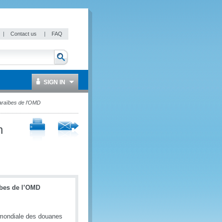
|
Contact us
|
FAQ
SIGN IN
araïbes de l’OMD
n
ïbes de l’OMD
n mondiale des douanes