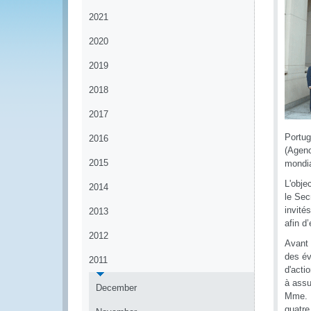
2021
2020
2019
2018
2017
Portug
2016
(Agenc
2015
mondia
L'obje
2014
le Sec
invité
2013
afin d
2012
Avant 
des év
2011
d'acti
à assu
December
Mme. E
quatre