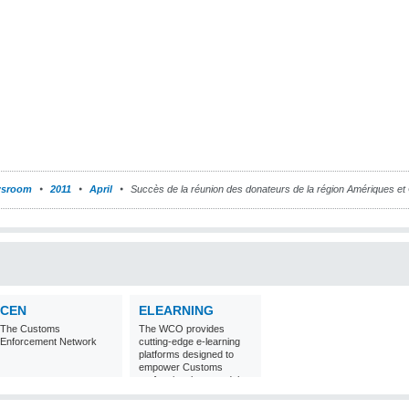
sroom
2011
April
Succès de la réunion des donateurs de la région Amériques et
CEN
ELEARNING
The Customs
The WCO provides
Enforcement Network
cutting-edge e-learning
platforms designed to
empower Customs
professionals around the
world with
comprehensive