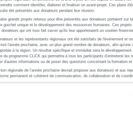
rendre comment identifier, élaborer et finaliser un avant-projet. Ces plans d'
suite été présentés aux donateurs pendant leur réunion.
atre grands projets retenus pour être présentés aux donateurs portaient sur la
e guichet unique et le développement des ressources humaines. Ces projets o
s donateurs qui ont tous fait savoir qu'ils leur apporteraient un soutien financie
nateurs et les représentants régionaux ont été satisfaits de l'événement et on
nisé l'année prochaine, avec un plus grand nombre de donateurs, afin qu'une a
pportée à la région. Un résultat spécifique et immédiat sera le développement d
re du programme CLiCK qui permettra à tous les participants d’entretenir les re
er d'autres informations ou de poser des questions concernant la formation et 
nion régionale de l’année prochaine devrait proposer aux donateurs et aux re
sme permanent et cohérent de communication, de collaboration et de coordin