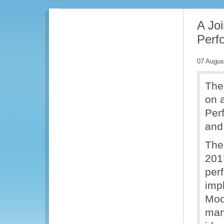
A Jo
Perf
07 Augus
The
on a
Per
and
The
201
per
imp
Mod
man