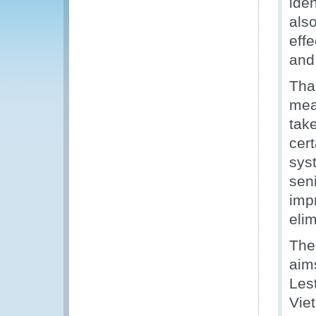
ide
als
eff
and
Tha
mea
tak
cert
sys
seni
imp
eli
The
aims
Les
Vie