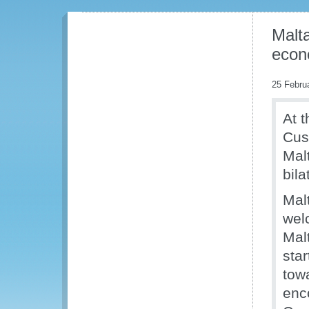
Malt
econ
25 Febru
At t
Cus
Mal
bil
Mal
wel
Mal
sta
tow
enc