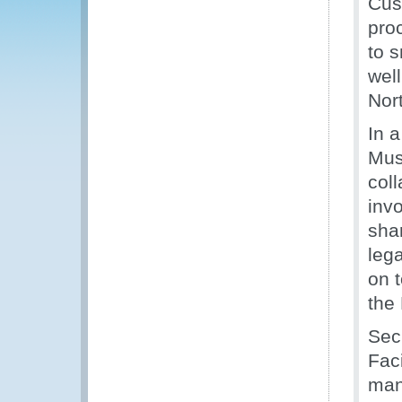
Cus
pro
to 
wel
Nor
In 
Mus
coll
inv
shar
leg
on t
the 
Sec
Faci
man