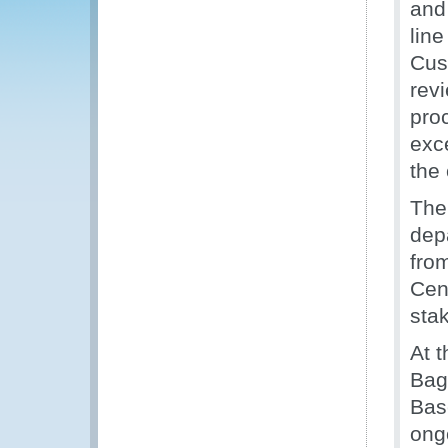
and
lin
Cus
rev
pro
exce
the 
The
dep
fro
Cent
sta
At 
Bag
Bas
ong