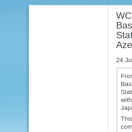
WCO
Bas
Sta
Aze
24 J
Fro
Bas
Sta
wit
Jap
Thi
com