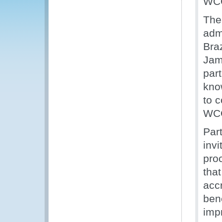
WCO
The
admi
Bra
Jam
par
kno
to c
WCO
Par
invi
proc
tha
acc
ben
imp