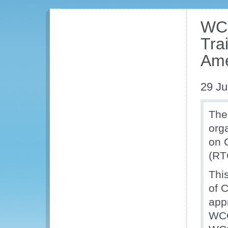
WCO
Tra
Ame
29 Ju
The
org
on 
(RT
Thi
of 
app
WCO