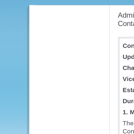
Admi
Cont
Con
Upd
Cha
Vic
Est
Dur
1. 
The
Con