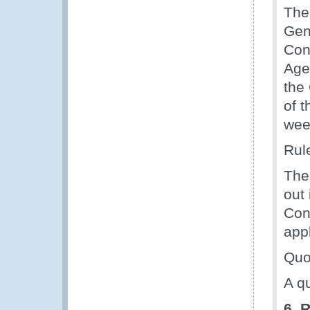
The
Gen
Con
Age
the 
of t
wee
Rul
The
out 
Con
app
Quo
A qu
6. 