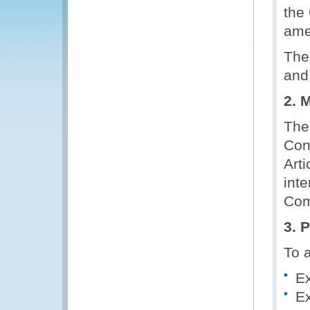
the
ame
The
and
2. 
The
Con
Arti
int
Com
3. 
To 
Ex
Ex