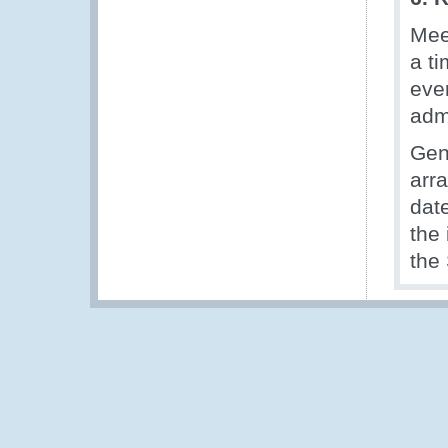
Mee
a t
eve
admi
Gen
arr
date
the
the