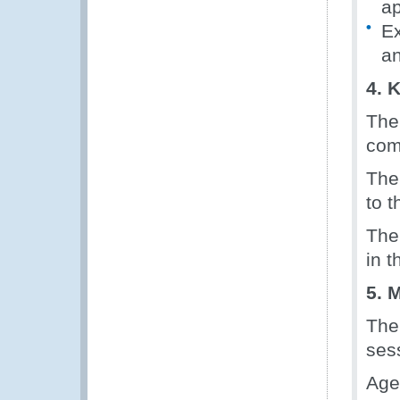
ap
Ex
an
4. 
The
com
The
to t
The
in 
5. 
The
ses
Age