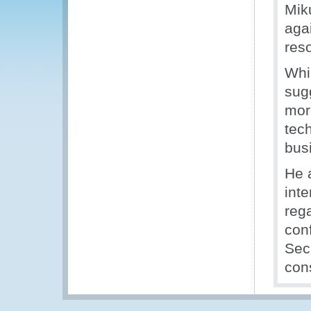
Mik
agai
res
Whil
sug
mor
tec
bus
He 
inte
rega
con
Sec
con