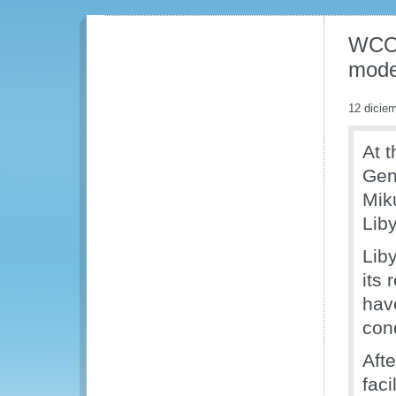
WCO 
mode
12 dicie
At t
Gen
Miku
Liby
Lib
its 
hav
con
Aft
faci