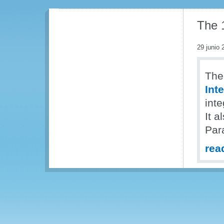
The 1
29 junio 
The
Int
int
It 
Par
rea