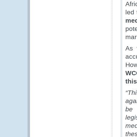
Afr
led 
med
pot
mark
As w
acc
How
WCO
this
“Thi
agai
be 
leg
med
the