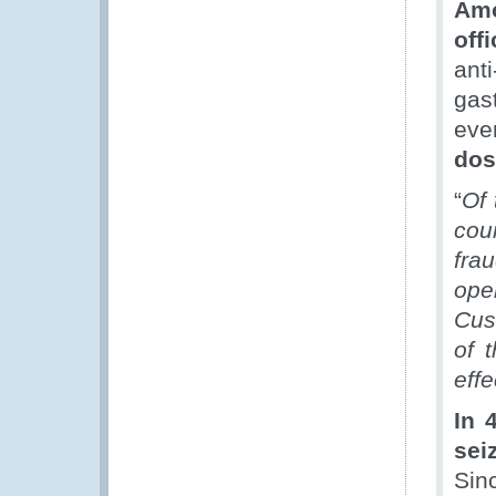
Amo
offi
anti
gas
eve
dos
“
Of 
cou
fra
ope
Cus
of 
effe
In 
sei
Sin