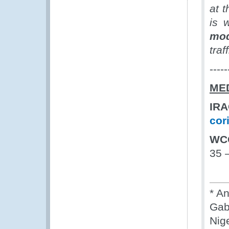
at 
is 
mod
traf
-----
ME
I
cor
WC
35 
* A
Gab
Nig