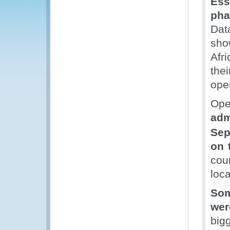
Es
pha
Dat
sho
Afr
thei
ope
Op
adm
Sep
on 
cou
loca
Som
wer
big