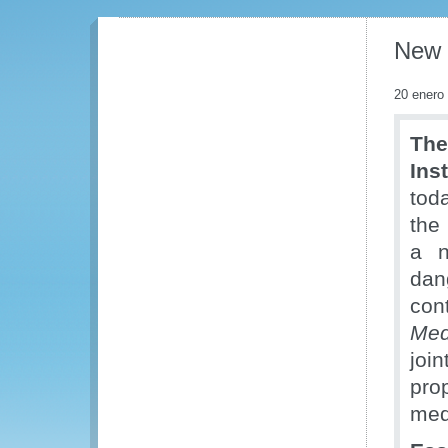
New r
20 enero
The
Ins
tod
the
a n
dan
con
Med
joi
pro
med