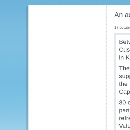
An a
17 octub
Bet
Cus
in 
The
sup
the
Cap
30 
par
ref
Val