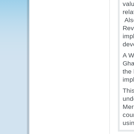
val
rel
Als
Rev
imp
dev
A W
Gha
the
imp
Thi
und
Mer
cou
usi