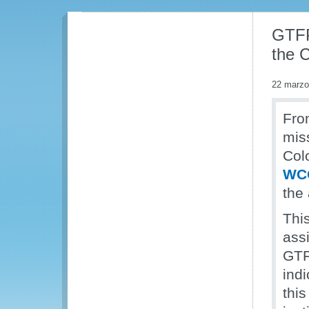
GTFP
the 
22 marzo
Fro
mis
Col
WCO
the
Thi
ass
GTF
indi
thi