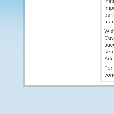
ins
imp
per
man
With
Cus
suc
str
Adm
For
con