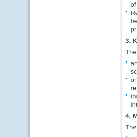
of
Re
te
pr
3. 
The
an
s
on
re
th
in
4. 
The