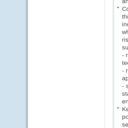
an
Co
th
in
wh
ri
su
- 
te
- 
ap
- 
st
en
Ke
po
se