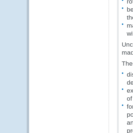
ro
be
t
ma
wi
Unc
mad
The
di
de
ex
of
fo
po
an
pr