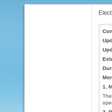
Elec
Con
Upd
Upd
Est
Dur
Mem
1. 
The
ope
2. 