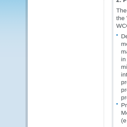
The
the 
WCO
De
mo
ma
in
mi
in
pr
pr
pr
Pr
Me
(e