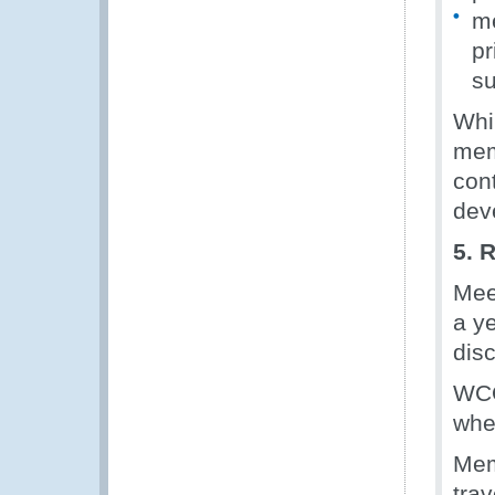
me
pr
su
Whi
memb
con
dev
5. 
Mee
a y
disc
WCO
whe
Mem
tra