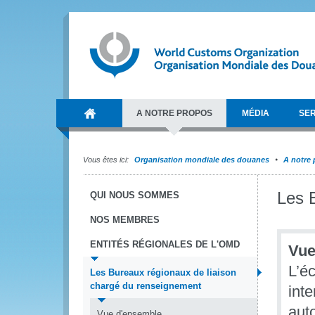
A NOTRE PROPOS
MÉDIA
SER
Vous êtes ici:
Organisation mondiale des douanes
A notre
Les 
QUI NOUS SOMMES
NOS MEMBRES
ENTITÉS RÉGIONALES DE L'OMD
Vue
L’é
Les Bureaux régionaux de liaison
chargé du renseignement
int
aut
Vue d'ensemble