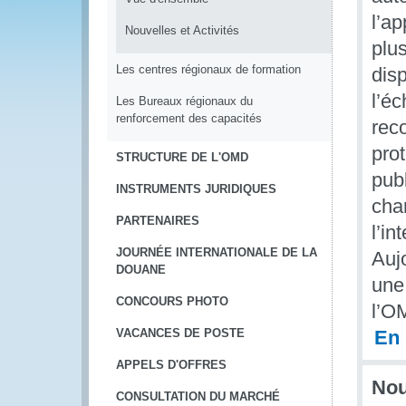
l’ap
Nouvelles et Activités
plus
Les centres régionaux de formation
disp
l’é
Les Bureaux régionaux du
renforcement des capacités
rec
prot
STRUCTURE DE L'OMD
publ
INSTRUMENTS JURIDIQUES
cha
PARTENAIRES
l’i
JOURNÉE INTERNATIONALE DE LA
Auj
DOUANE
une
CONCOURS PHOTO
l’O
VACANCES DE POSTE
En 
APPELS D'OFFRES
Nou
CONSULTATION DU MARCHÉ