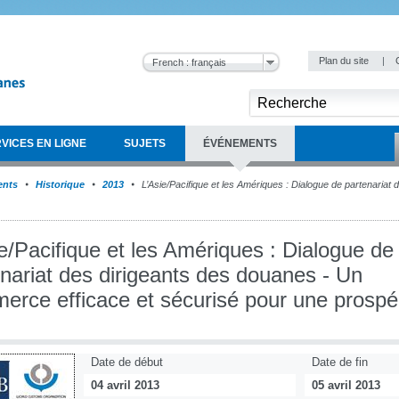
Plan du site
|
French : français
VICES EN LIGNE
SUJETS
ÉVÉNEMENTS
ents
Historique
2013
L’Asie/Pacifique et les Amériques : Dialogue de partenariat
e/Pacifique et les Amériques : Dialogue de
nariat des dirigeants des douanes - Un
erce efficace et sécurisé pour une prospé
Date de début
Date de fin
04 avril 2013
05 avril 2013