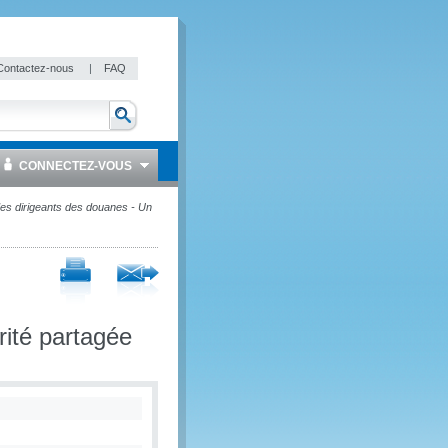
Contactez-nous
|
FAQ
CONNECTEZ-VOUS
 des dirigeants des douanes - Un
rité partagée