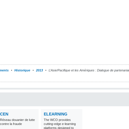
ments
Historique
2013
L’Asie/Pacifique et les Amériques : Dialogue de partenaria
CEN
ELEARNING
Réseau douanier de lutte
The WCO provides
contre la fraude
cutting-edge e-learning
platforms designed to