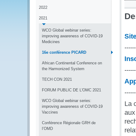
2022
De
2021
WCO Global webinar series:
Sit
improving awareness of COVID-19
Medicines
-----
16e conférence PICARD
Ins
African Continental Conference on
-----
the Harmonized System
TECH CON 2021
App
FORUM PUBLIC DE L'OMC 2021
-----
WCO Global webinar series:
La 
improving awareness of COVID-19
aux
Vaccines
rec
Conférence Régionale GRH de
l’OMD
rel