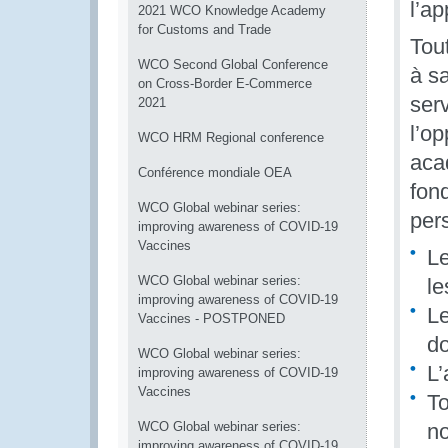
l’ap
2021 WCO Knowledge Academy
for Customs and Trade
Tou
WCO Second Global Conference
à s
on Cross-Border E-Commerce
serv
2021
l’o
WCO HRM Regional conference
aca
Conférence mondiale OEA
fon
WCO Global webinar series:
per
improving awareness of COVID-19
Vaccines
L
WCO Global webinar series:
le
improving awareness of COVID-19
Le
Vaccines - POSTPONED
do
WCO Global webinar series:
L’
improving awareness of COVID-19
Vaccines
To
WCO Global webinar series:
no
improving awareness of COVID-19