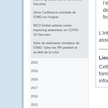
l’
Vaccines
de
2ème Conférence mondiale de
fr
l'OMD sur l'origine
WCO Global webinar series:
improving awareness on COVID-
L’in
19 Vaccines
ass
Série de webinaires mondiaux de
l'OMD: Gérer les RH pendant et
-----
au-delà de la crise
Lie
2020
Cet
2019
for
2018
info
2017
2016
2015