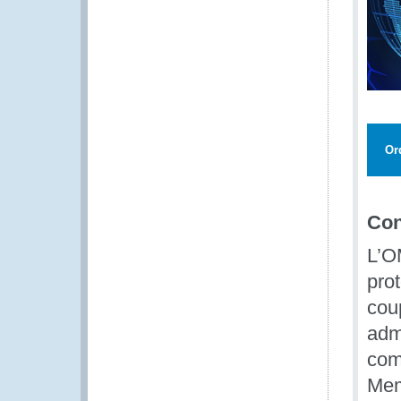
Or
Con
L’O
pro
cou
adm
com
Mem