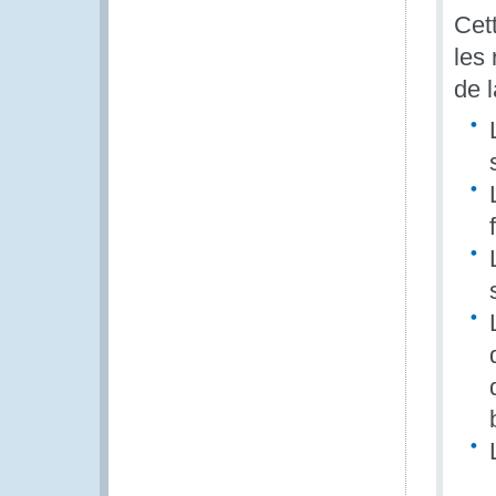
Cett
les 
de l