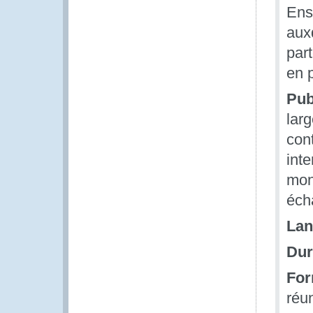
Ens
aux
par
en 
Pub
lar
cont
inte
mond
écha
Lan
Dur
For
réu