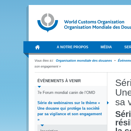
A NOTRE PROPOS
MÉDIA
SER
Vous êtes ici:
Organisation mondiale des douanes
Événem
son engagement »
Sér
ÉVÈNEMENTS À VENIR
Une
7e Forum mondial canin de l’OMD
sa 
Série de webinaires sur le thème «
Une douane qui protège la société
Sér
par sa vigilance et son engagement
»
rés