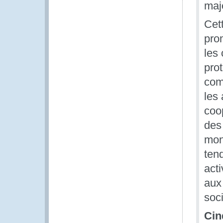
maj
Cet
pro
les
prot
com
les
coo
des 
mon
ten
act
aux 
soci
Cin