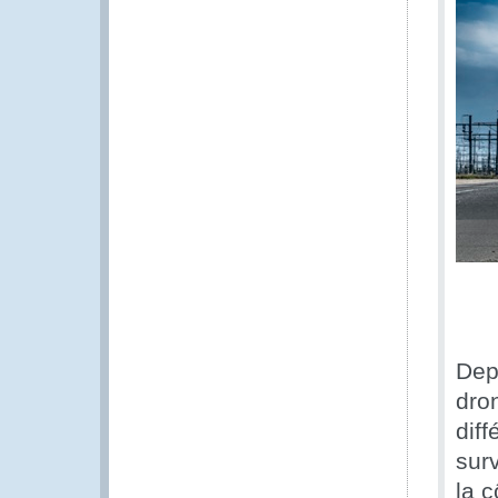
Dep
dro
diff
surv
la c