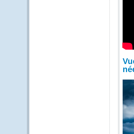
Vu
né