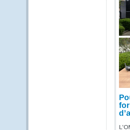
Po
fo
d’
L’O