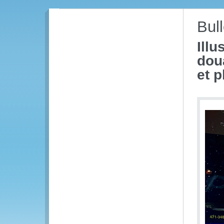
Bull
Ill
dou
et p