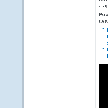
à ap
Pou
ava