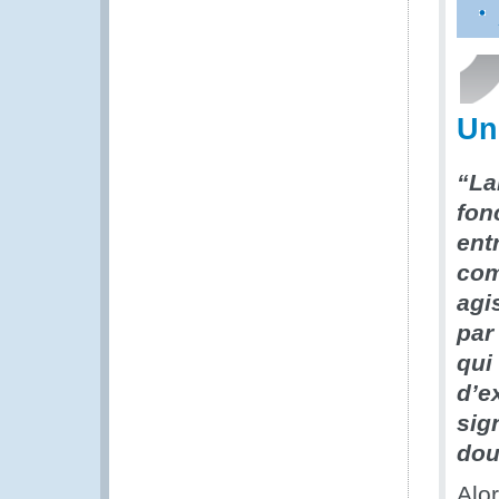
Un
“La
fon
ent
com
agi
par
qui
d’e
sig
dou
Alo