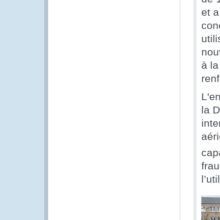
et 
con
util
nou
à la
renf
L'e
la 
int
aér
capa
fra
l’ut