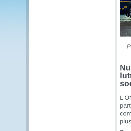
P
Nu
lut
so
L'O
part
com
plus