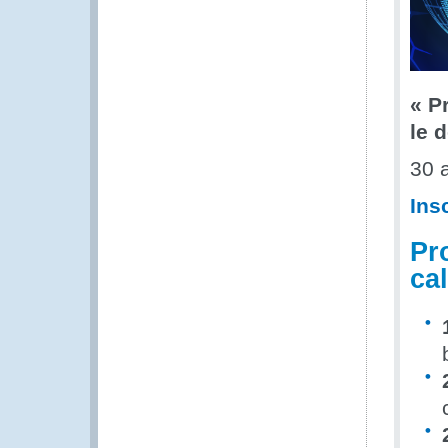
« P
le 
30 
Ins
Pr
cal