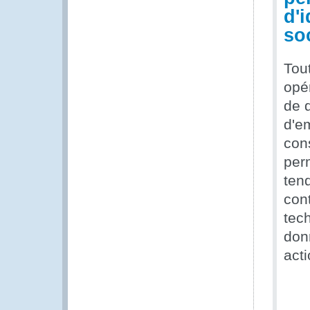
d'i
so
Tou
opé
de d
d'e
con
per
tend
cont
tec
don
act