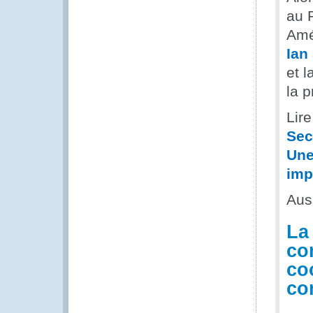
au 
Amé
Ian
et 
la p
Lire
Sec
Une
imp
Aus
La
co
co
co