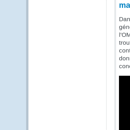
ma
Dan
gén
l'OM
trou
cont
don
conc