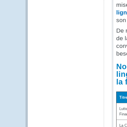
mis
lig
son
De 
de l
con
bes
No
li
la
Titr
Lutt
Fina
La C