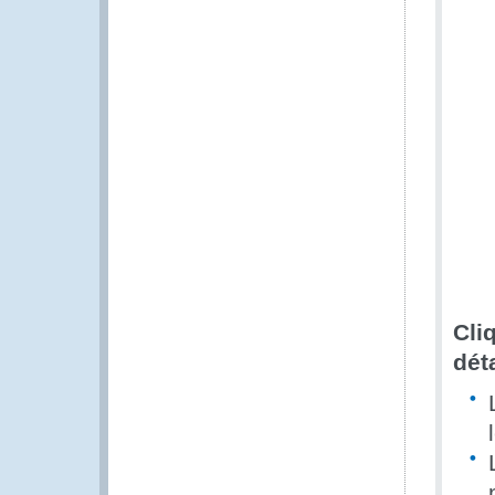
Cli
dét