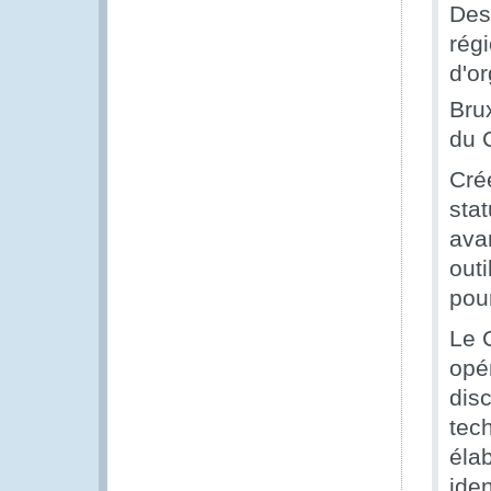
Des
rég
d'o
Bru
du C
Cré
sta
avan
out
pour
Le 
opé
disc
tec
élab
iden