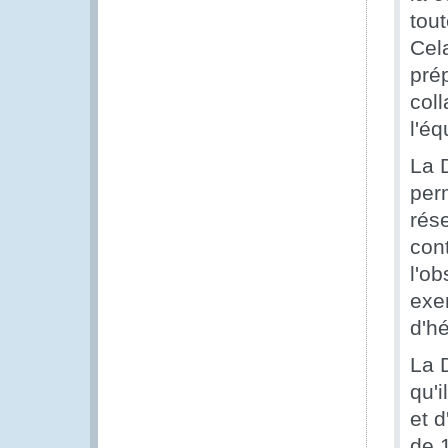
tout
Cel
pré
col
l'é
La 
per
rés
cont
l'ob
exem
d'h
La 
qu'
et 
de 