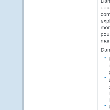
Dan
doua
comm
expl
mon
pour
mar
Dan