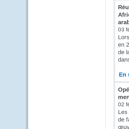
Réu
Afr
ara
03 f
Lors
en 2
de l
dan
En 
Opé
men
02 f
Les 
de f
œuvr