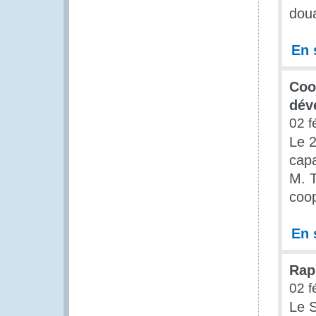
doua
En 
Coo
dév
02 f
Le 2
capa
M. T
coo
En 
Rap
02 f
Le S