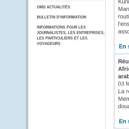
Kuni
OMD ACTUALITÉS
Marm
rout
BULLETIN D’INFORMATION
l’en
INFORMATIONS POUR LES
asso
JOURNALISTES, LES ENTREPRISES,
LES PARTICULIERS ET LES
VOYAGEURS
En 
Réu
Afr
ara
03 f
La r
Mem
doua
En 