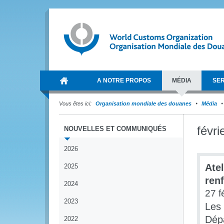
A NOTRE PROPOS
MÉDIA
SER
Vous êtes ici:
Organisation mondiale des douanes
Média
févri
NOUVELLES ET COMMUNIQUÉS
2026
Ate
2025
ren
2024
27 f
2023
Les 
Dépa
2022