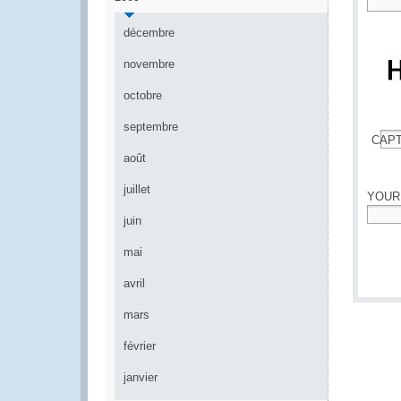
*
décembre
novembre
octobre
septembre
CAP
*
août
juillet
YOUR
juin
*
mai
avril
mars
février
janvier