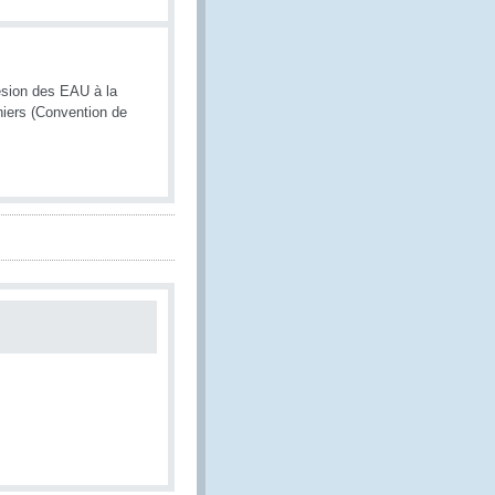
ésion des EAU à la
niers (Convention de