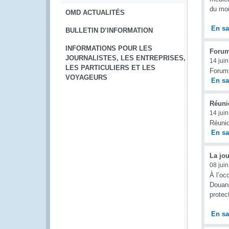
du mon
OMD ACTUALITÉS
En sa
BULLETIN D’INFORMATION
INFORMATIONS POUR LES
Forum
JOURNALISTES, LES ENTREPRISES,
14 jui
LES PARTICULIERS ET LES
Forum 
VOYAGEURS
En sa
Réuni
14 jui
Réuni
En sa
La jo
08 jui
À l’oc
Douane
protec
En sa