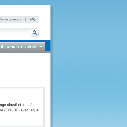
Contactez-nous
|
FAQ
CONNECTEZ-VOUS
ge abusif et le trafic
crime (ONUDC) avec lequel