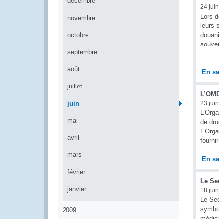
décembre
24 jui
Lors d
novembre
leurs 
octobre
douani
souve
septembre
août
En sa
juillet
L’OMD
juin
23 jui
L’Orga
mai
de dro
L’Orga
avril
fourni
mars
En sa
février
Le Se
janvier
18 jui
Le Sec
symbol
2009
médica