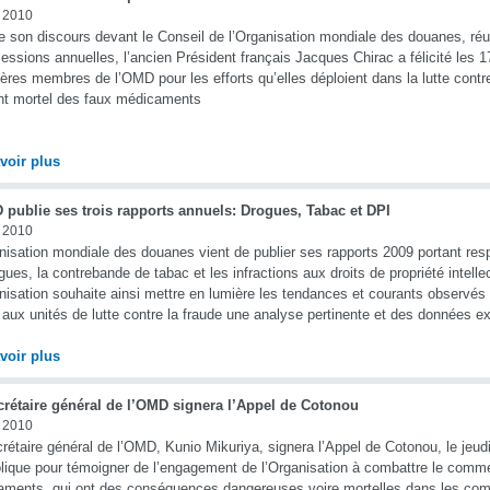
n 2010
e son discours devant le Conseil de l’Organisation mondiale des douanes, réu
sessions annuelles, l’ancien Président français Jacques Chirac a félicité les 
ères membres de l’OMD pour les efforts qu’elles déploient dans la lutte contr
nt mortel des faux médicaments
voir plus
 publie ses trois rapports annuels: Drogues, Tabac et DPI
n 2010
nisation mondiale des douanes vient de publier ses rapports 2009 portant resp
gues, la contrebande de tabac et les infractions aux droits de propriété intellec
nisation souhaite ainsi mettre en lumière les tendances et courants observé
r aux unités de lutte contre la fraude une analyse pertinente et des données ex
voir plus
crétaire général de l’OMD signera l’Appel de Cotonou
n 2010
rétaire général de l’OMD, Kunio Mikuriya, signera l’Appel de Cotonou, le jeudi 
ique pour témoigner de l’engagement de l’Organisation à combattre le comme
ments, qui ont des conséquences dangereuses voire mortelles dans les co