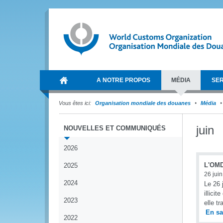
A NOTRE PROPOS
MÉDIA
SER
Vous êtes ici:
Organisation mondiale des douanes
Média
juin
NOUVELLES ET COMMUNIQUÉS
2026
L'OMD 
2025
26 jui
2024
Le 26 
illici
2023
elle t
En sa
2022