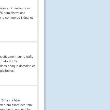
nies à Bruxelles pour
176 administrations
e le commerce illégal et
ectivement sur le trafic
tuelle (DPI).
s dans chaque domaine et
ploitables.
24juin, à titre
rce croissant des faux
mmunautés vulnérables