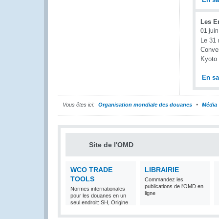
Les E
01 jui
Le 31 
Conven
Kyoto 
En sa
Vous êtes ici:
Organisation mondiale des douanes
Média
Site de l'OMD
WCO TRADE
LIBRAIRIE
TOOLS
Commandez les
publications de l'OMD en
Normes internationales
ligne
pour les douanes en un
seul endroit: SH, Origine
et Valeur