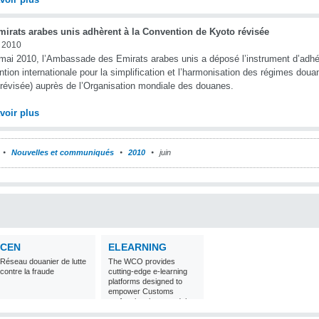
mirats arabes unis adhèrent à la Convention de Kyoto révisée
n 2010
mai 2010, l’Ambassade des Emirats arabes unis a déposé l’instrument d’adh
tion internationale pour la simplification et l’harmonisation des régimes doua
révisée) auprès de l’Organisation mondiale des douanes.
voir plus
Nouvelles et communiqués
2010
juin
CEN
ELEARNING
Réseau douanier de lutte
The WCO provides
contre la fraude
cutting-edge e-learning
platforms designed to
empower Customs
professionals around the
world with