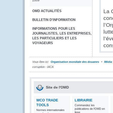
2009
La 
OMD ACTUALITÉS
con
BULLETIN D’INFORMATION
l’O
INFORMATIONS POUR LES
lutt
JOURNALISTES, LES ENTREPRISES,
l’é
LES PARTICULIERS ET LES
VOYAGEURS
cons
Vous êtes ici:
Organisation mondiale des douanes
Média
corruption - IACA
Site de l'OMD
WCO TRADE
LIBRAIRIE
TOOLS
Commandez les
publications de l'OMD en
Normes internationales
ligne