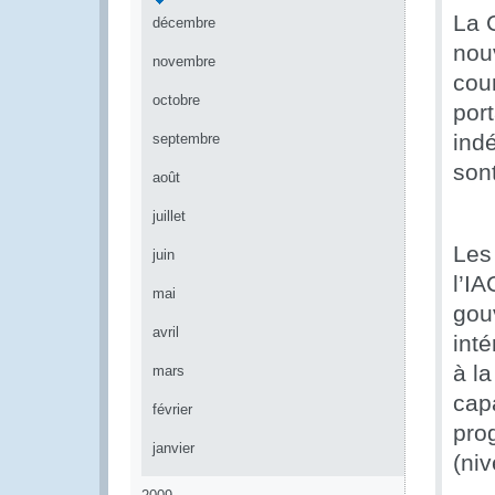
La C
décembre
nouv
novembre
cou
octobre
port
ind
septembre
son
août
juillet
Les
juin
l’IA
mai
gou
avril
int
à l
mars
cap
février
pro
janvier
(ni