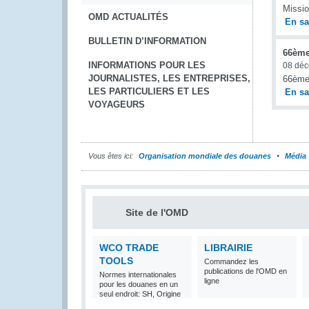
Missio
OMD ACTUALITÉS
En sa
BULLETIN D’INFORMATION
66ème
INFORMATIONS POUR LES
08 dé
JOURNALISTES, LES ENTREPRISES,
66ème 
LES PARTICULIERS ET LES
En sa
VOYAGEURS
Vous êtes ici:
Organisation mondiale des douanes
Média
Site de l'OMD
WCO TRADE
LIBRAIRIE
TOOLS
Commandez les
publications de l'OMD en
Normes internationales
ligne
pour les douanes en un
seul endroit: SH, Origine
et Valeur