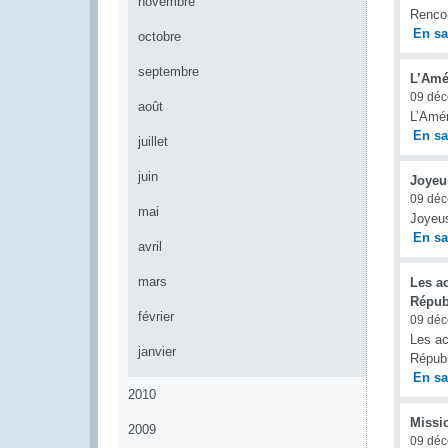
novembre
Rencon
En sa
octobre
septembre
L’Amér
09 dé
août
L’Amér
En sa
juillet
juin
Joyeu
09 dé
mai
Joyeu
En sa
avril
mars
Les ac
Répub
février
09 dé
Les ac
janvier
Républ
En sa
2010
Missi
2009
09 dé