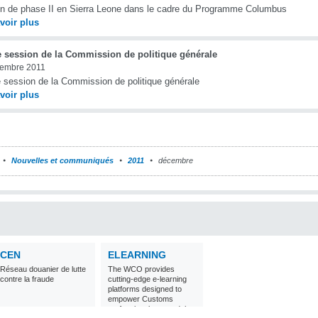
n de phase II en Sierra Leone dans le cadre du Programme Columbus
voir plus
 session de la Commission de politique générale
cembre 2011
session de la Commission de politique générale
voir plus
Nouvelles et communiqués
2011
décembre
CEN
ELEARNING
Réseau douanier de lutte
The WCO provides
contre la fraude
cutting-edge e-learning
platforms designed to
empower Customs
professionals around the