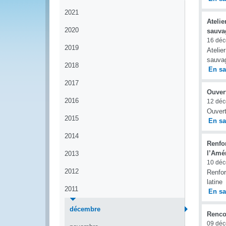
2021
Atelie
2020
sauvag
16 dé
2019
Atelie
sauvag
2018
En sa
2017
Ouver
2016
12 dé
Ouvert
2015
En sa
2014
Renfo
l’Amér
2013
10 dé
2012
Renfor
latine
2011
En sa
décembre
Renco
09 dé