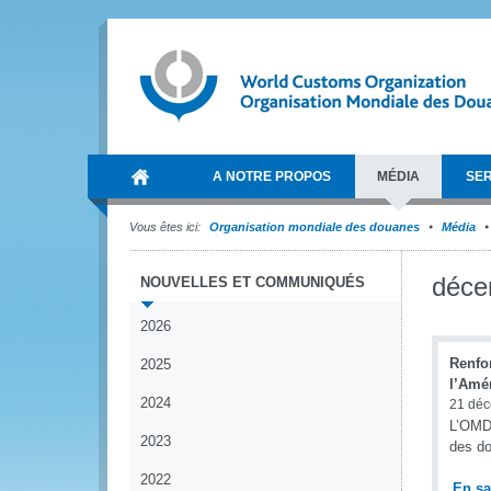
A NOTRE PROPOS
MÉDIA
SER
Vous êtes ici:
Organisation mondiale des douanes
Média
déce
NOUVELLES ET COMMUNIQUÉS
2026
Renfo
2025
l’Amér
2024
21 dé
L’OMD 
2023
des do
2022
En sa