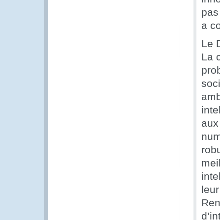
pas 
a c
Le 
La c
pro
soc
amb
inte
aux
num
rob
mei
inte
leur
Renf
d’in