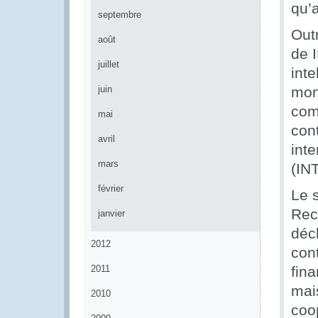
qu’a
septembre
Out
août
de 
juillet
int
juin
mon
com
mai
con
avril
int
mars
(INT
février
Le 
Rec
janvier
décl
2012
con
2011
fin
mais
2010
coop