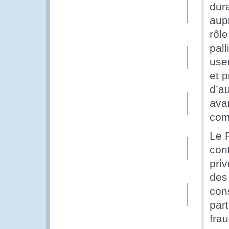
dur
aup
rôle
pall
use
et p
d’a
ava
com
Le 
con
pri
des
con
par
fra