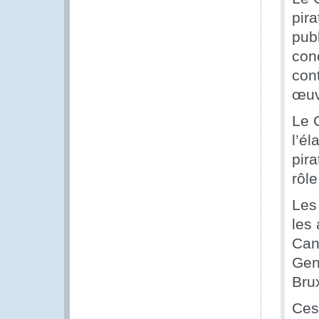
pira
publ
con
cont
œuv
Le 
l’él
pira
rôl
Les
les
Can
Gen
Brux
Ces