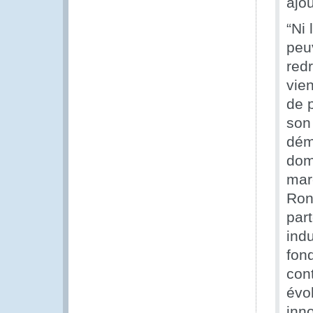
ajou
“Ni
peu
red
vien
de 
son
dém
dom
mar
Ron
part
indu
fon
cont
évol
inn