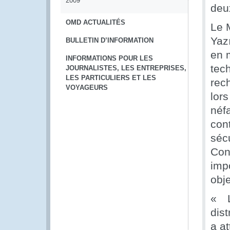
2009
deu
OMD ACTUALITÉS
Le 
Yazı
BULLETIN D’INFORMATION
en 
INFORMATIONS POUR LES
tec
JOURNALISTES, LES ENTREPRISES,
LES PARTICULIERS ET LES
rec
VOYAGEURS
lor
néf
cont
séc
Con
impo
obje
« L
dist
a a