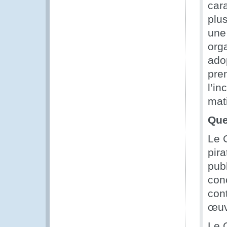
cara
plu
une
org
ado
pren
l’i
mati
Que
Le C
pira
publ
con
cont
œuv
Le C