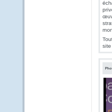
éch
pri
œuvr
stra
mond
Tout
sit
Pho