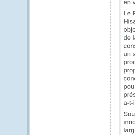
en v
Le 
Hisa
obj
de 
cons
un 
prod
prop
cond
pou
pré
a-t-
Sou
inn
larg