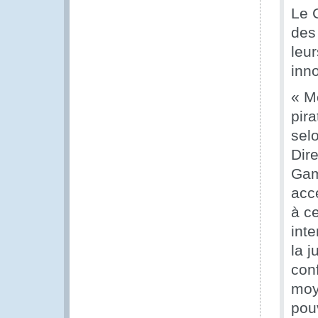
Le 
des
leur
inn
« Mê
pira
sel
Dir
Gam
accé
à c
inte
la 
con
moy
pou