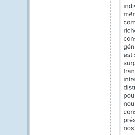
ind
même
com
rich
con
gén
est
surp
tra
int
dist
pou
nou
con
pré
nos