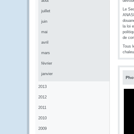
août
dévoue
Le Sec
juillet
ANASE 
douane
juin
la loi
mai
politi
de con
avril
Tous l
chaleu
mars
février
janvier
Pho
2013
2012
2011
2010
2009