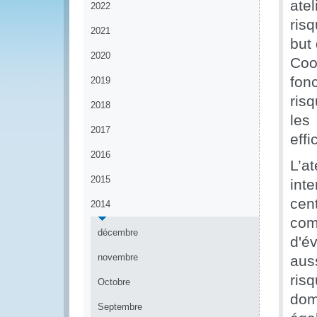
ate
2022
ris
2021
but
2020
Coo
fon
2019
ris
2018
les
2017
effi
2016
L’a
2015
int
cen
2014
co
décembre
d'év
novembre
aus
ris
Octobre
doma
Septembre