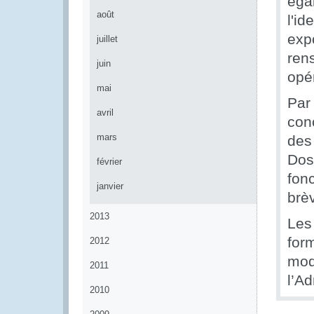
éga
août
l'i
exp
juillet
ren
juin
opé
mai
Par
avril
con
mars
des
Dos
février
fon
janvier
brè
2013
Les
for
2012
mod
2011
l’A
2010