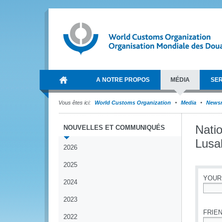
A NOTRE PROPOS
MÉDIA
SER
Vous êtes ici:
World Customs Organization
Media
News
Nati
NOUVELLES ET COMMUNIQUÉS
Lusa
2026
2025
YOUR
2024
*
2023
FRIEN
2022