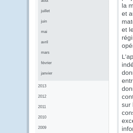
août
la m
juillet
et a
maté
juin
et 
mai
rég
avril
opé
mars
L’a
février
ind
don
janvier
ent
2013
don
con
2012
sur 
2011
con
2010
exc
2009
inf