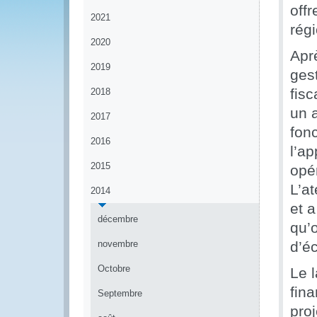
off
2021
régi
2020
Apr
2019
ges
fis
2018
un a
2017
fon
2016
l’ap
2015
opér
L’at
2014
et a
décembre
qu’
novembre
d’é
Octobre
Le 
fin
Septembre
pro