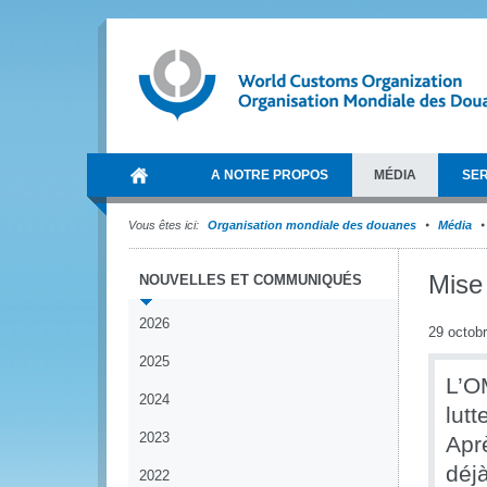
A NOTRE PROPOS
MÉDIA
SER
Vous êtes ici:
Organisation mondiale des douanes
Média
Mise
NOUVELLES ET COMMUNIQUÉS
2026
29 octob
2025
L’O
2024
lut
2023
Apr
déj
2022