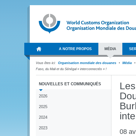
A NOTRE PROPOS
MÉDIA
SER
Vous êtes ici:
Organisation mondiale des douanes
Média
Faso, du Mali et du Sénégal « interconnectés » !
Les
NOUVELLES ET COMMUNIQUÉS
Dou
2026
Bur
2025
int
2024
2023
08 av