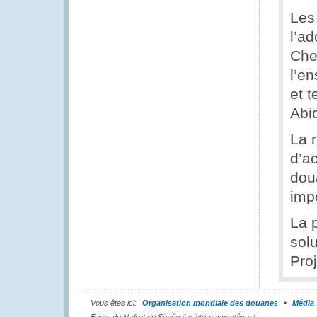
Les
l’a
Che
l’en
et 
Abi
La 
d’a
dou
impo
La 
sol
Proj
Vous êtes ici:
Organisation mondiale des douanes
Média