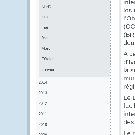
int
juillet
les 
juin
l’O
(OC
mai
(BR
Avril
dou
Mars
A c
Février
d’Iv
la 
Janvier
mutu
2014
régi
2013
Le 
2012
fac
inte
2011
des
2010
Le 