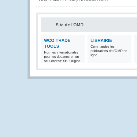
Faso, du Mali et du Sénégal « interconnectés » !
Site de l'OMD
WCO TRADE
LIBRAIRIE
TOOLS
Commandez les
publications de l'OMD en
Normes internationales
ligne
pour les douanes en un
seul endroit: SH, Origine
et Valeur