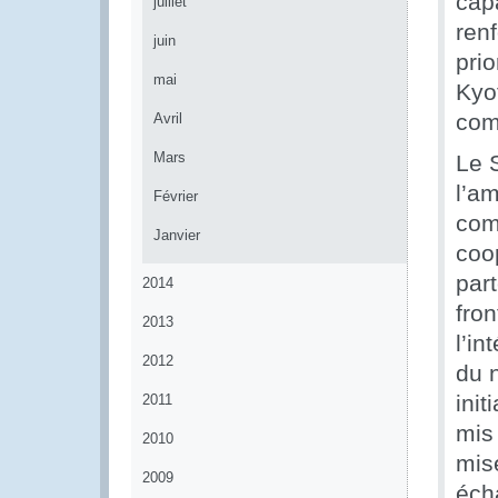
cap
juillet
ren
juin
prio
mai
Kyot
co
Avril
Mars
Le 
l’am
Février
comp
Janvier
coo
par
2014
fron
2013
l’in
2012
du 
init
2011
mis
2010
mis
2009
écha