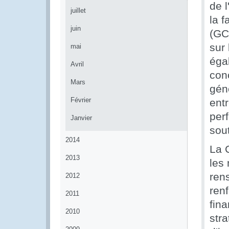
de 
juillet
la f
juin
(GC
sur 
mai
éga
Avril
con
Mars
gén
Février
entr
perf
Janvier
sout
2014
La 
2013
les 
ren
2012
ren
2011
fina
2010
str