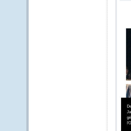
De
Ja
gé
l'