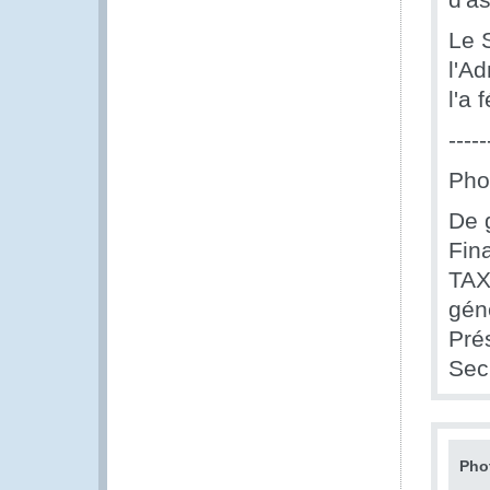
Le 
l'Ad
l'a 
-----
Pho
De 
Fin
TAX
gén
Pré
Sec
Pho