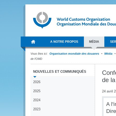
A NOTRE PROPOS
MÉDIA
SER
Vous êtes ici:
Organisation mondiale des douanes
Média
de l’OMD
Conf
NOUVELLES ET COMMUNIQUÉS
de l
2026
2025
24 avril 
2024
A l'
2023
Dir