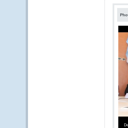
Pho
De