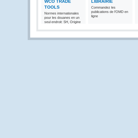
WCO TRADE
LIBRAIRIE
TOOLS
Commandez les
publications de l'OMD en
Normes internationales
ligne
pour les douanes en un
seul endroit: SH, Origine
et Valeur