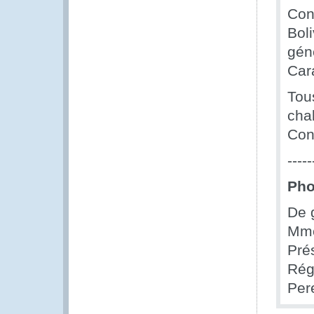
Conf
Boli
gén
Car
Tou
chal
Con
-----
Pho
De 
Mme
Pré
Rég
Per