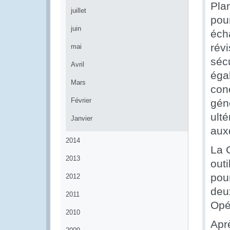
Pla
juillet
pour
juin
éch
rév
mai
sécu
Avril
éga
Mars
con
Février
gén
ult
Janvier
aux
2014
La 
2013
outi
pou
2012
deu
2011
Opé
2010
Apr