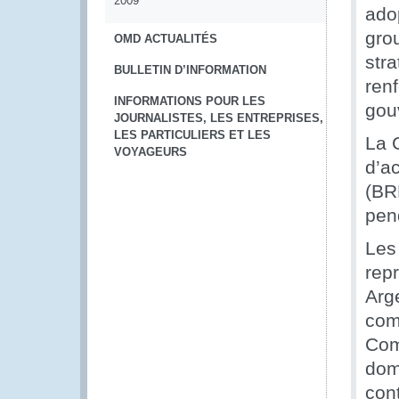
2009
adop
grou
OMD ACTUALITÉS
str
BULLETIN D’INFORMATION
ren
INFORMATIONS POUR LES
gou
JOURNALISTES, LES ENTREPRISES,
LES PARTICULIERS ET LES
La 
VOYAGEURS
d’ac
(BR
pen
Les
rep
Arg
com
Com
domi
con