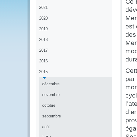
Ce 
2021
dév
Mem
2020
est
2019
des 
2018
Mem
mod
2017
dur
2016
Cett
2015
par 
décembre
mon
cyc
novembre
l’at
octobre
d’e
septembre
pro
août
éga
Sec