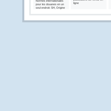
Normes internationales
ligne
pour les douanes en un
seul endroit: SH, Origine
et Valeur