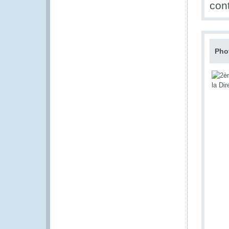
cont
Pho