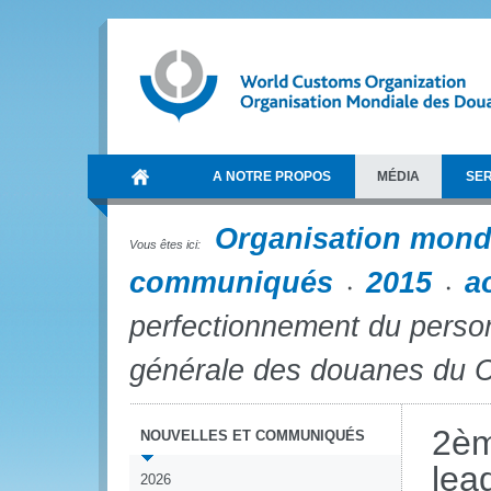
A NOTRE PROPOS
MÉDIA
SER
Organisation mond
Vous êtes ici:
communiqués
2015
a
perfectionnement du person
générale des douanes du
2èm
NOUVELLES ET COMMUNIQUÉS
lea
2026