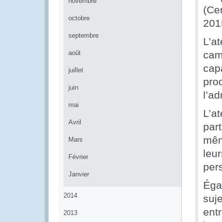
novembre
(Ce
octobre
201
septembre
L’a
août
cam
cap
juillet
pro
juin
l’ad
mai
L’a
Avril
par
mêm
Mars
leu
Février
per
Janvier
Égal
2014
suje
ent
2013