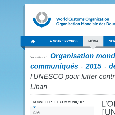
A NOTRE PROPOS
MÉDIA
SER
Organisation mond
Vous êtes ici:
communiqués
2015
d
l’UNESCO pour lutter contre 
Liban
L’O
NOUVELLES ET COMMUNIQUÉS
l’U
2026