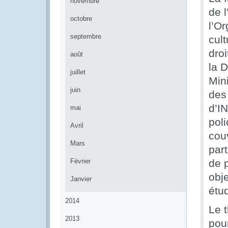
novembre
de 
octobre
l’Or
septembre
cult
dro
août
la 
juillet
Mini
juin
des
d’I
mai
poli
Avril
cou
Mars
part
Février
de p
obje
Janvier
étu
2014
Le 
2013
pour