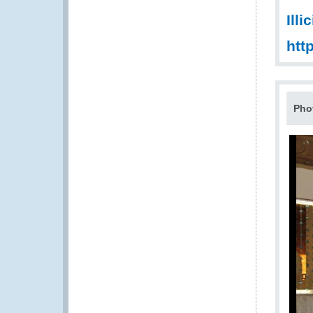
Illi
htt
Pho