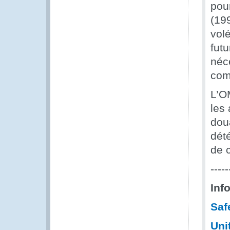
pour
(19
vol
futu
néce
com
L’O
les 
doua
dét
de c
-----
Inf
Saf
Uni