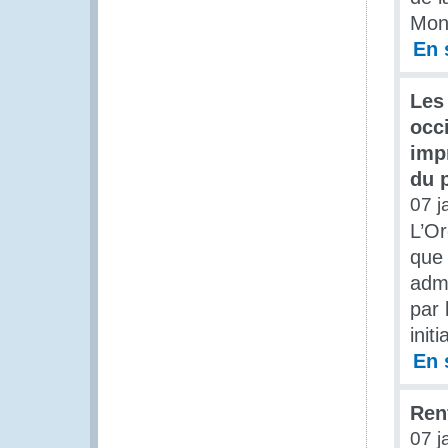
Mon
En 
Les
occ
imp
du 
07 j
L’O
que 
admi
par 
init
En 
Ren
07 j