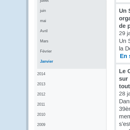
juillet
Un 
juin
org
mai
de p
Avril
29 j
Un S
Mars
la D
Février
En 
Janvier
Le 
2014
sur 
2013
tou
28 j
2012
Dans
2011
39è
2010
memb
s’es
2009