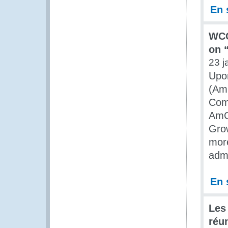
En 
WCO
on 
23 j
Upo
(AmC
Comm
AmC
Grow
more
admi
En 
Les
réu