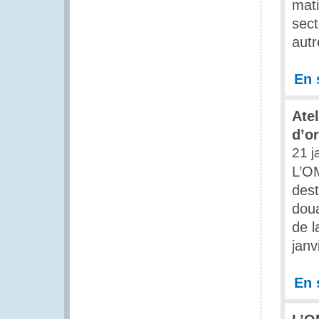
mati
sect
autr
En 
Atel
d’or
21 j
L’OM
dest
doua
de l
janv
En 