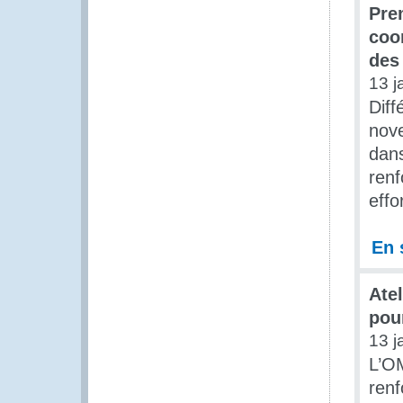
Prem
coo
des
13 j
Diff
nove
dans
renf
effo
En 
Ate
pou
13 j
L’OM
renf