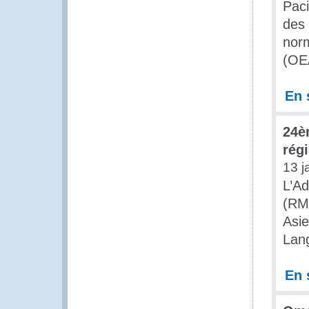
Paci
des 
nor
(OEA
En 
24è
rég
13 j
L’Ad
(RMC
Asie
Lang
En 