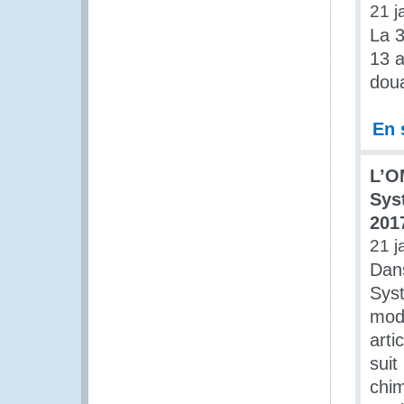
21 j
La 3
13 a
dou
En 
L’O
Sys
201
21 j
Dans
Syst
modi
art
suit
chim