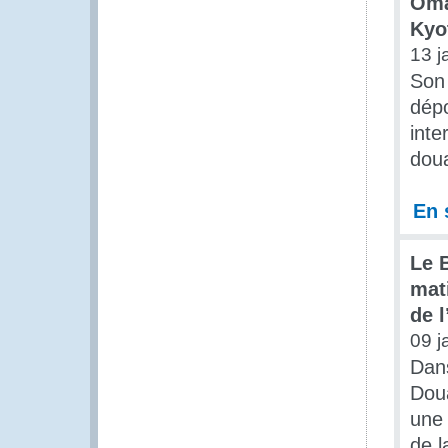
Oma
Kyo
13 j
Son 
dépo
inte
doua
En 
Le 
mat
de 
09 j
Dans
Doua
une 
de l