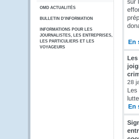
sur 
OMD ACTUALITÉS
effo
prép
BULLETIN D’INFORMATION
dona
INFORMATIONS POUR LES
JOURNALISTES, LES ENTREPRISES,
En 
LES PARTICULIERS ET LES
VOYAGEURS
Les 
joig
cri
28 j
Les 
lutt
En 
Sig
ent
coo