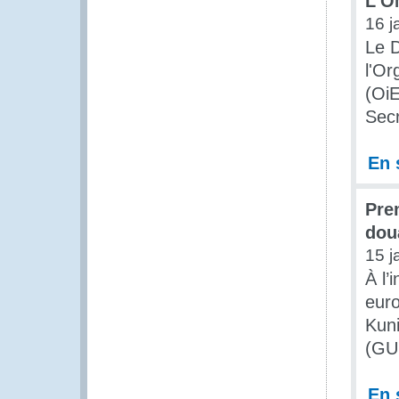
L’O
16 j
Le D
l'Or
(OiE
Secr
En 
Pre
dou
15 j
À l’
euro
Kuni
(GUD
En 