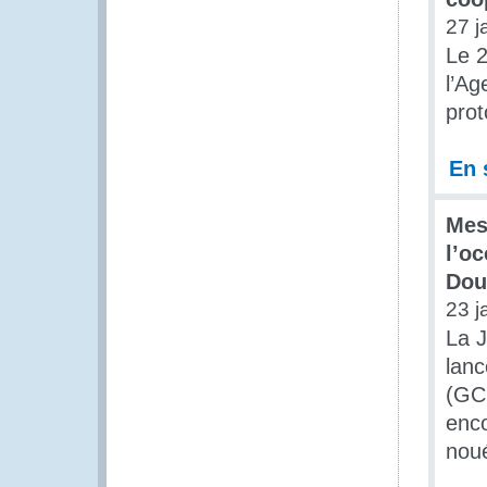
27 j
Le 2
l’Ag
prot
En 
Mes
l’oc
Dou
23 j
La J
lanc
(GCF
enco
noué