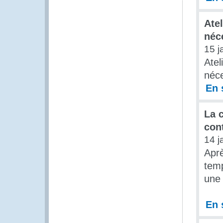
Atel
néc
15 j
Atel
néce
En 
La c
con
14 j
Aprè
temp
une 
En 