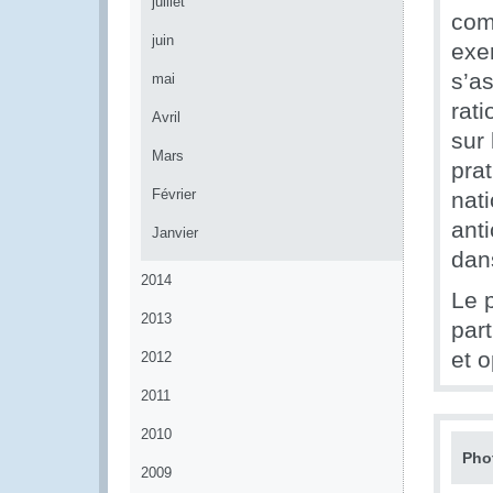
juillet
com
juin
exe
s’as
mai
rat
Avril
sur
Mars
pra
Février
nat
anti
Janvier
dan
2014
Le p
2013
part
et 
2012
2011
2010
Pho
2009