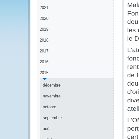
Mala
2021
Fon
2020
dou
les 
2019
le D
2018
L’at
2017
fon
2016
rent
2015
de 
dou
décembre
d'o
novembre
dive
octobre
atel
septembre
L’O
pert
août
cert