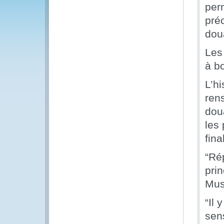
per
pré
dou
Les
à b
L’hi
ren
dou
les 
fin
“Ré
pri
Mus
“Il
sen