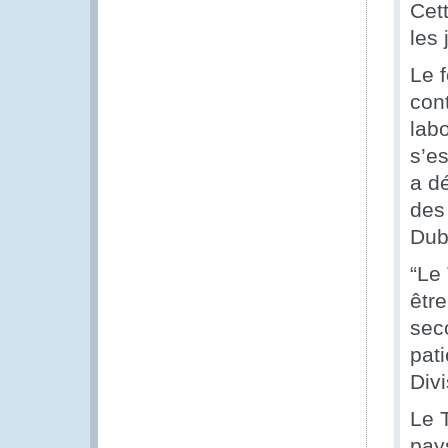
Cett
les 
Le 
con
labo
s’es
a d
des
Dub
“Le
êtr
sec
pati
Divi
Le 
pay