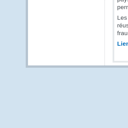
per
Les 
réus
fra
Lie