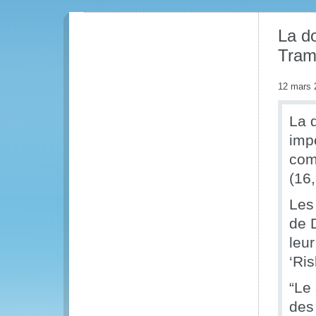
La do
Tram
12 mars 
La 
imp
com
(16,
Les
de 
leu
‘Ris
“Le
des