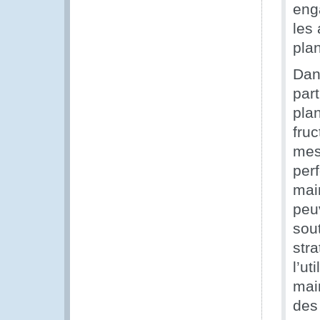
eng
les
plan
Dans
part
plan
fruc
mes
per
mai
peu
sou
str
l’ut
mai
des 