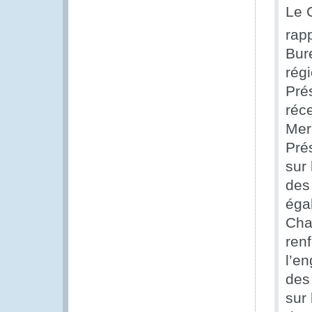
Le 
rap
Bur
rég
Pré
réc
Merc
Pré
sur 
des
éga
Cha
renf
l’e
des
sur