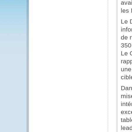
ava
les
Le 
inf
de 
350
Le 
rapp
une
cib
Dans
mis
int
exce
tabl
lead