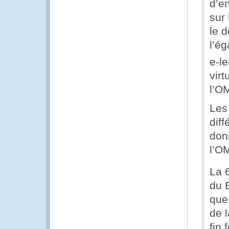
d’e
sur 
le 
l’é
e-le
virt
l’OM
Les
dif
don
l’O
La 
du B
que
de 
fin 