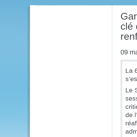
Gar
clé
ren
09 m
La 
s’e
Le S
sess
cri
de l
réaf
admi