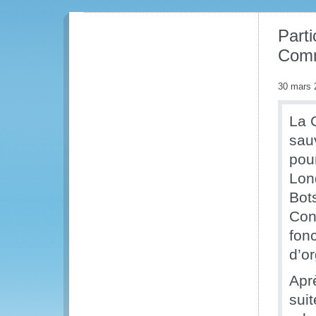
Part
Comm
30 mars 
La 
sau
pour
Lon
Bot
Con
fon
d’o
Apr
sui