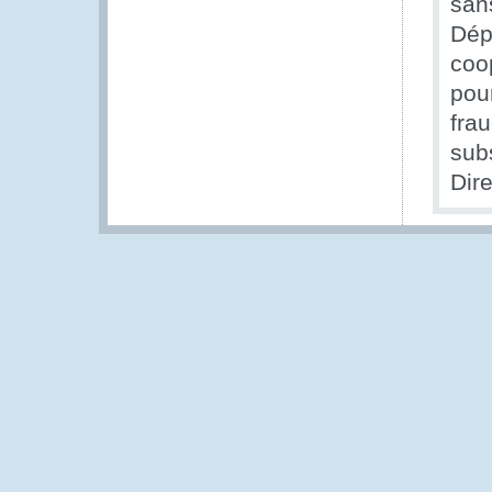
sans
Dép
coop
pour
fra
sub
Dir