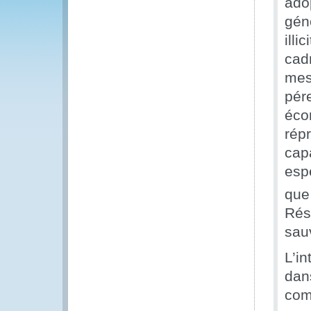
ado
gén
illi
cad
mesu
pér
écon
rép
capa
esp
que
Rés
sau
L’in
dan
comp