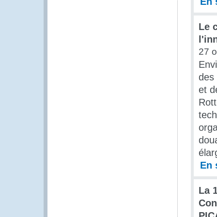
En 
Le 
l'i
27 o
Envi
des 
et d
Rott
tech
orga
doua
élar
En 
La 
Con
PIC