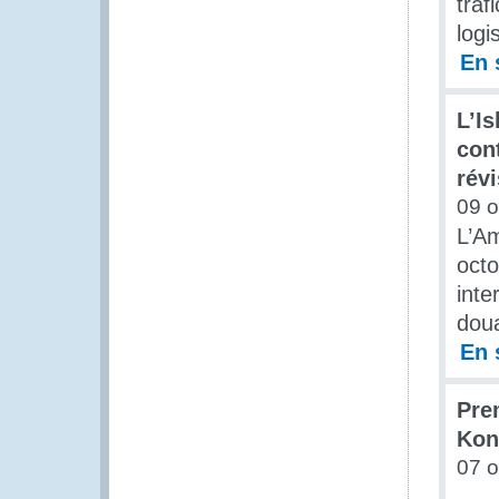
traf
logi
En 
L’I
con
rév
09 o
L’Am
octo
inte
doua
En 
Pre
Kon
07 o