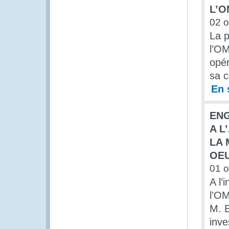
L’O
02 o
La p
l’OM
opér
sa c
En 
EN
A L
LA 
OEU
01 o
A l’
l’OM
M. E
inve