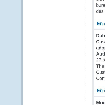
bure
des 
En 
Dub
Cus
ado
Aut
27 o
The 
Cus
Conf
En 
Mod