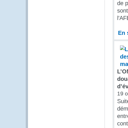
de p
sont
l’AF
En 
L’O
dou
d’é
19 o
Suit
démo
entr
cont