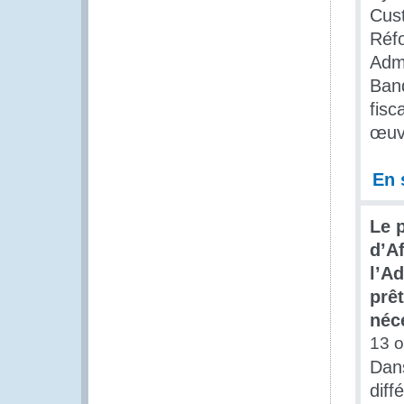
Cust
Réfo
Admi
Banq
fisc
œuvr
En 
Le 
d’A
l’A
prê
néc
13 o
Dans
diff