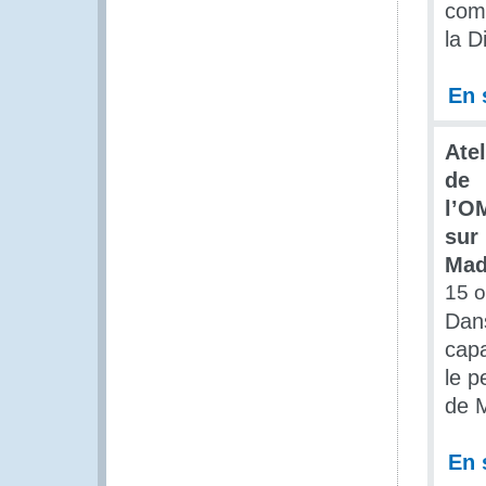
comp
la D
En 
Atel
de
l’O
sur
Mad
15 o
Dan
capa
le p
de 
En 