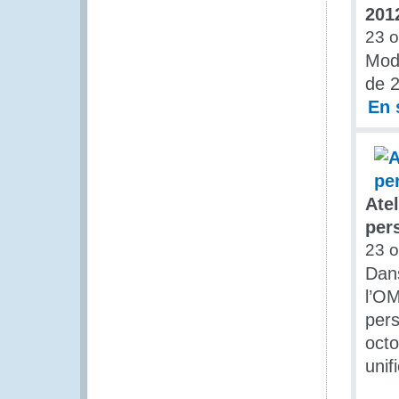
201
23 o
Modi
de 
En 
Ate
per
23 o
Dan
l’OM
per
octo
uni