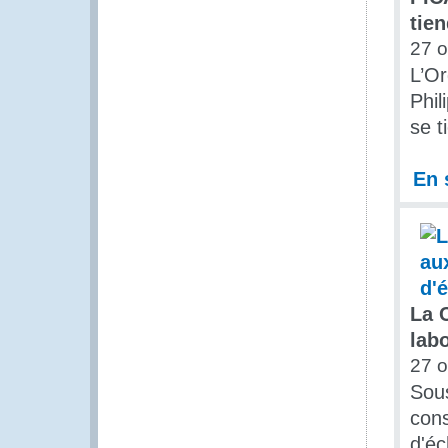
tie
27 o
L’Or
Phil
se t
En 
La 
lab
27 o
Sous
cons
d'éc