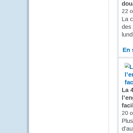
dou
22 o
La c
des 
lund
En 
La 
l’e
fac
20 o
Plus
d'au