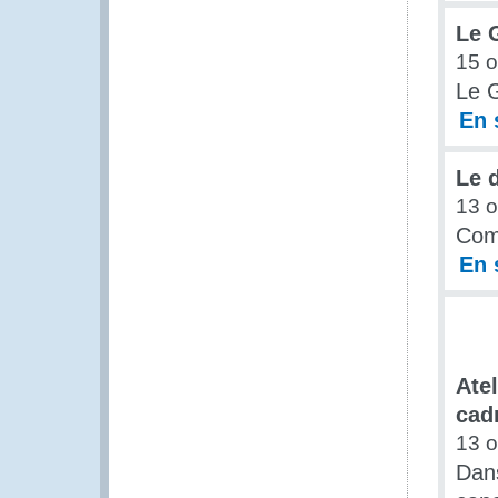
Le 
15 o
Le G
En 
Le 
13 o
Comm
En 
Ate
cad
13 o
Dan