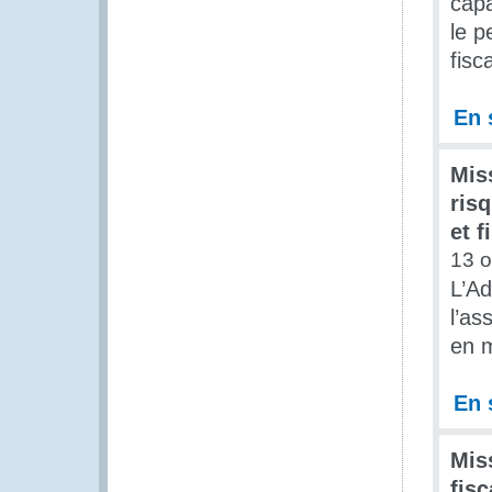
capa
le p
fisc
En 
Mis
ris
et f
13 o
L’Ad
l’as
en m
En 
Mis
fis