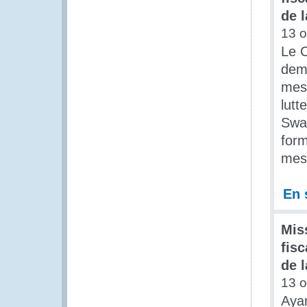
de 
13 o
Le 
dema
mesu
lutt
Swaz
form
mes
En 
Mis
fis
de 
13 o
Ayan