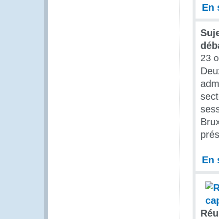
En 
Suje
déb
23 o
Deux
admi
sect
ses
Brux
prés
En 
Réu