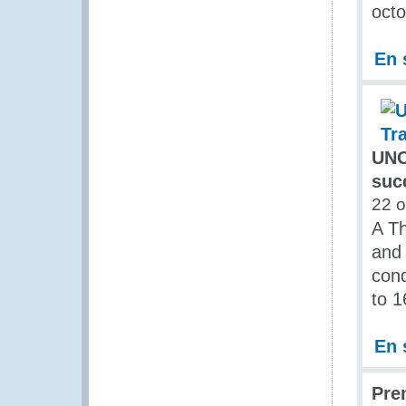
octo
En 
UNO
suc
22 o
A Th
and 
cond
to 1
En 
Pre