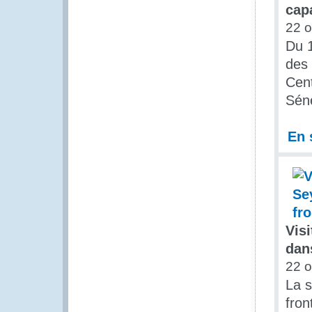
cap
22 o
Du 1
des 
Cent
Sén
En 
Vis
dan
22 o
La s
fron