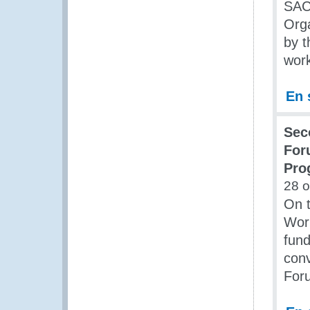
SAC
Org
by t
work
En 
Sec
For
Pro
28 o
On t
Wor
fund
con
Foru