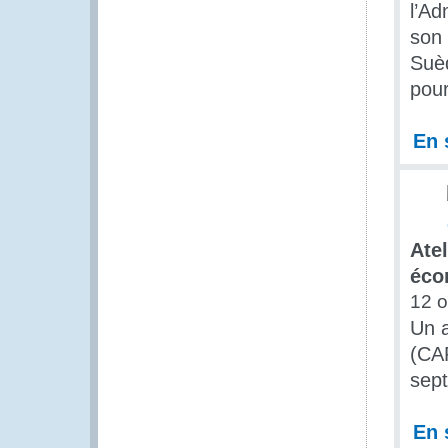
l’A
son 
Suèd
pour
En 
Ate
éco
12 o
Un a
(CAP
sept
En 