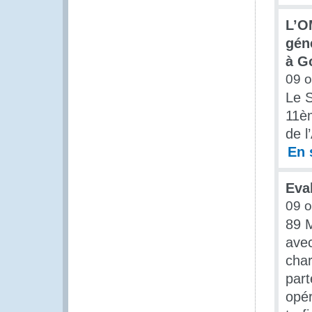
L’O
gén
à G
09 o
Le S
11è
de l
En 
Eva
09 o
89 
avec
char
par
opér