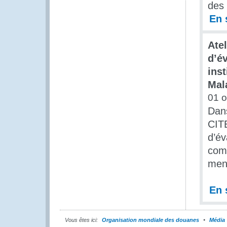
des 
En 
Ate
d’é
inst
Mal
01 o
Dans
CITE
d’év
comm
mena
En 
Vous êtes ici:
Organisation mondiale des douanes
Média