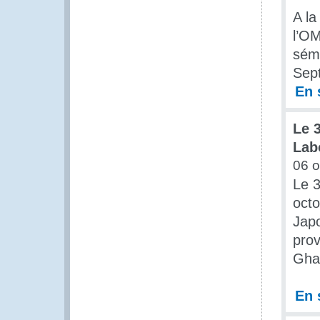
A la
l’OM
sémi
Sep
En 
Le 
Lab
06 o
Le 
octo
Japo
prov
Ghan
En 