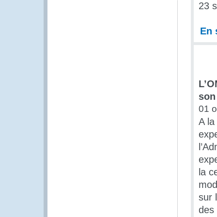
23 
En 
L’O
son
01 o
A la
expe
l’Ad
expe
la c
mode
sur 
des 