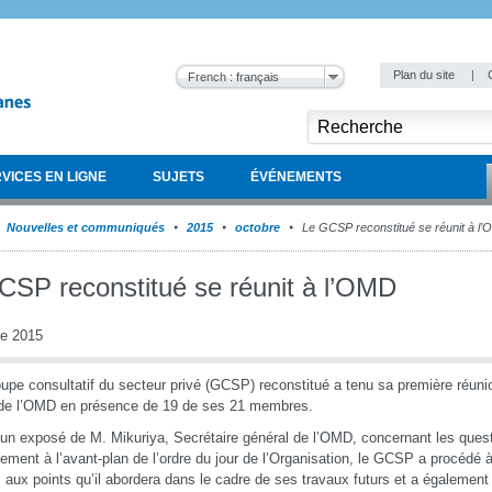
Plan du site
|
French : français
VICES EN LIGNE
SUJETS
ÉVÉNEMENTS
Nouvelles et communiqués
2015
octobre
Le GCSP reconstitué se réunit à l
CSP reconstitué se réunit à l’OMD
re 2015
upe consultatif du secteur privé (GCSP) reconstitué a tenu sa première réuni
de l’OMD en présence de 19 de ses 21 membres.
un exposé de M. Mikuriya, Secrétaire général de l’OMD, concernant les quest
lement à l’avant-plan de l’ordre du jour de l’Organisation, le GCSP a procéd
fs aux points qu’il abordera dans le cadre de ses travaux futurs et a égalemen