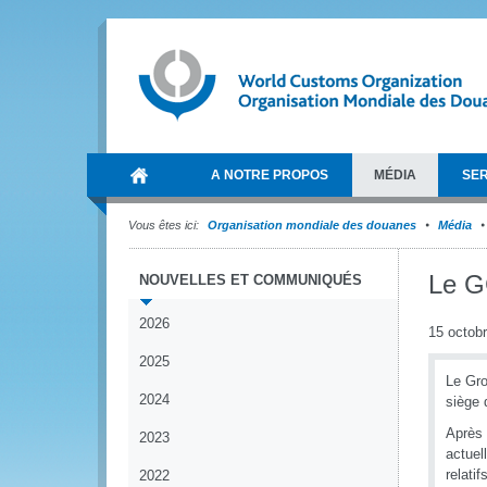
A NOTRE PROPOS
MÉDIA
SER
Vous êtes ici:
Organisation mondiale des douanes
Média
Le G
NOUVELLES ET COMMUNIQUÉS
2026
15 octob
2025
Le Gro
2024
siège 
Après 
2023
actuel
relati
2022