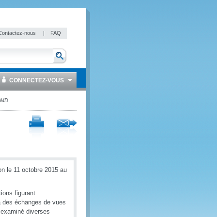
Contactez-nous
|
FAQ
CONNECTEZ-VOUS
’OMD
on le 11 octobre 2015 au
ions figurant
é à des échanges de vues
t examiné diverses