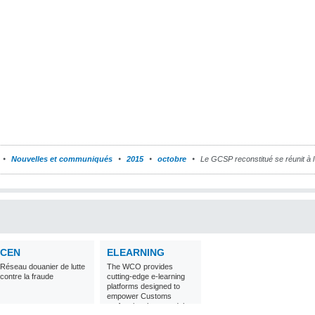
Nouvelles et communiqués
2015
octobre
Le GCSP reconstitué se réunit à
CEN
ELEARNING
Réseau douanier de lutte
The WCO provides
contre la fraude
cutting-edge e-learning
platforms designed to
empower Customs
professionals around the