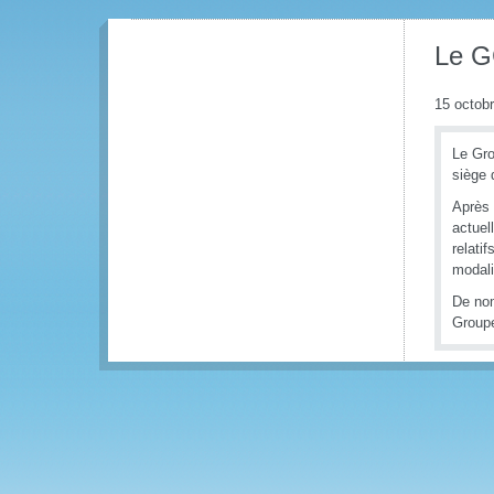
Le G
15 octob
Le Gro
siège 
Après 
actuel
relati
modali
De nom
Groupe