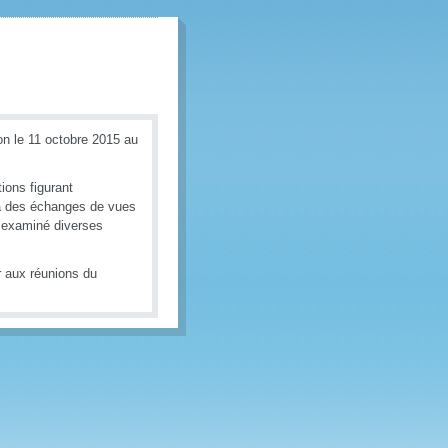
on le 11 octobre 2015 au
ions figurant
é à des échanges de vues
t examiné diverses
 aux réunions du