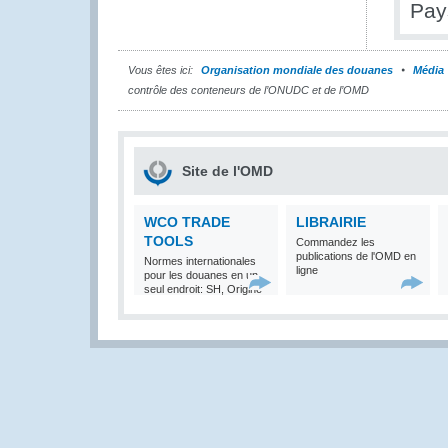
Pay
Vous êtes ici:
Organisation mondiale des douanes
Média
contrôle des conteneurs de l’ONUDC et de l’OMD
Site de l'OMD
WCO TRADE
LIBRAIRIE
TOOLS
Commandez les
publications de l'OMD en
Normes internationales
ligne
pour les douanes en un
seul endroit: SH, Origine
et Valeur