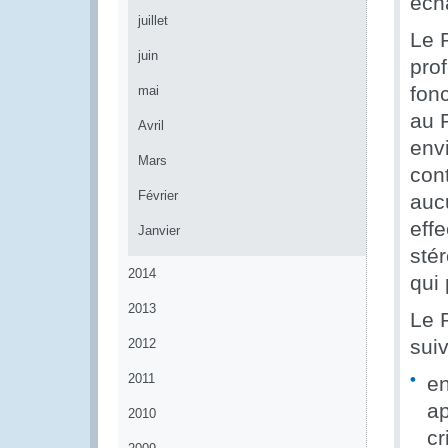
éch
juillet
Le 
juin
pro
fonc
mai
au 
Avril
env
Mars
con
Février
auc
eff
Janvier
stér
2014
qui
2013
Le 
suiv
2012
2011
en
ap
2010
cr