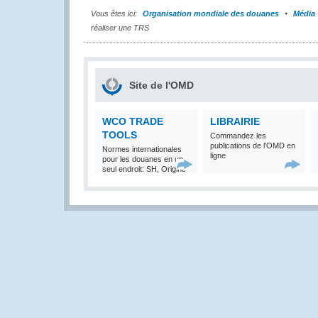
Vous êtes ici:
Organisation mondiale des douanes
Média
réaliser une TRS
Site de l'OMD
WCO TRADE
LIBRAIRIE
TOOLS
Commandez les
publications de l'OMD en
Normes internationales
ligne
pour les douanes en un
seul endroit: SH, Origine
et Valeur