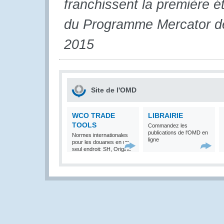
franchissent la première é
du Programme Mercator de
2015
Site de l'OMD
WCO TRADE
LIBRAIRIE
TOOLS
Commandez les
publications de l'OMD en
Normes internationales
ligne
pour les douanes en un
seul endroit: SH, Origine
et Valeur