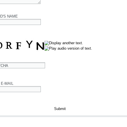
ND'S NAME
TCHA
 E-MAIL