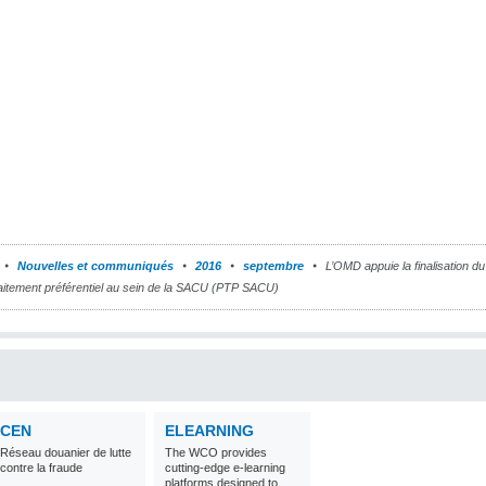
Nouvelles et communiqués
2016
septembre
L’OMD appuie la finalisation 
 traitement préférentiel au sein de la SACU (PTP SACU)
CEN
ELEARNING
Réseau douanier de lutte
The WCO provides
contre la fraude
cutting-edge e-learning
platforms designed to