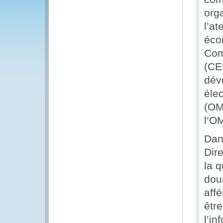
org
l’a
éco
Com
(CE
dév
éle
(OM
l’O
Dan
Dir
la 
dou
aff
êtr
l’i