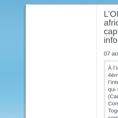
L’O
afr
cap
inf
07 ao
À l’
4èm
l’i
qui
(Ca
Com
Tog
com