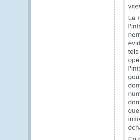
vite
Le 
l’i
nor
évi
tels
opé
l’in
gouv
dom
num
don
que
init
éch
En 