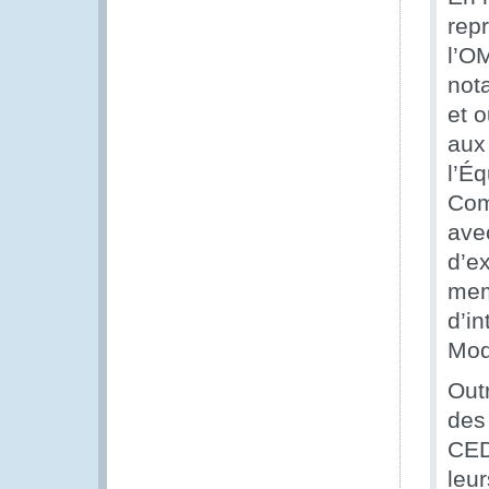
rep
l’O
not
et o
aux
l’É
Comi
ave
d’ex
mem
d’i
Mod
Out
des
CED
leur