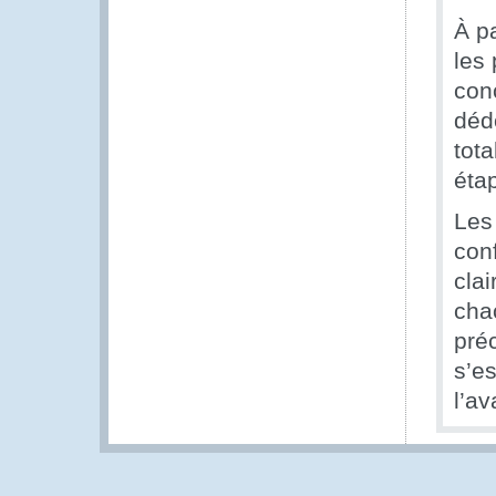
À p
les 
con
déd
tot
éta
Les 
conf
clai
cha
pré
s’es
l’av