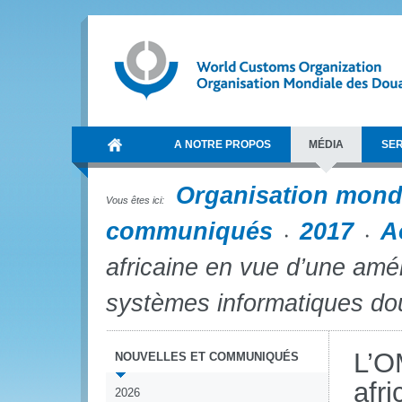
A NOTRE PROPOS
MÉDIA
SER
Organisation mond
Vous êtes ici:
communiqués
2017
A
africaine en vue d’une amé
systèmes informatiques do
L’O
NOUVELLES ET COMMUNIQUÉS
afr
2026