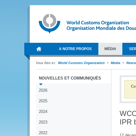
A NOTRE PROPOS
MÉDIA
SER
Vous êtes ici:
World Customs Organization
Media
News
NOUVELLES ET COMMUNIQUÉS
Ce
2026
2025
2024
WCO 
IPR 
2023
2022
12 décem