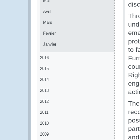
Mai
dis
Avril
Thr
Mars
und
ema
Février
pro
Janvier
to 
Furt
2016
cou
2015
Righ
2014
eng
2013
act
2012
The
rec
2011
poss
2010
par
2009
and 