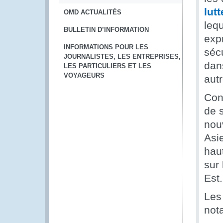
lut
OMD ACTUALITÉS
leq
BULLETIN D’INFORMATION
exp
INFORMATIONS POUR LES
séc
JOURNALISTES, LES ENTREPRISES,
dans
LES PARTICULIERS ET LES
VOYAGEURS
autr
Con
de 
nouv
Asi
haut
sur 
Est.
Les 
not