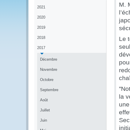
M. 
2021
l’é
2020
jap
sécu
2019
2018
Le 
seul
2017
dév
Décembre
pour
redo
Novembre
chaî
Octobre
"Not
Septembre
la 
Août
une 
Juillet
effe
Sec
Juin
init