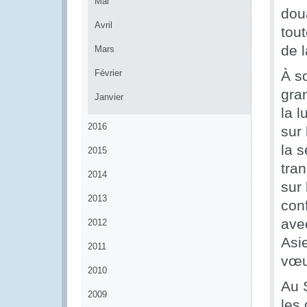
Mai
dou
Avril
tou
de l
Mars
Février
À so
gra
Janvier
la l
2016
sur 
la s
2015
tran
2014
sur 
2013
con
ave
2012
Asi
2011
vœu
2010
Au 
2009
les 