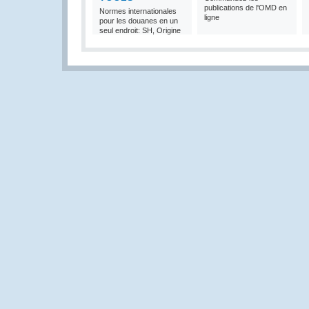
publications de l'OMD en
Normes internationales
ligne
pour les douanes en un
seul endroit: SH, Origine
et Valeur