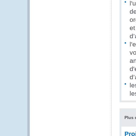
l'
de
or
et
d’
l'
vo
an
d'
d’
le
le
Plus 
Pro